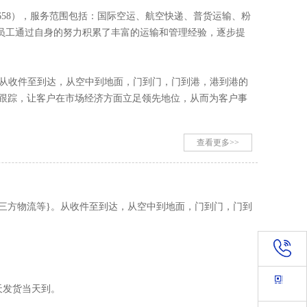
8,60416658），服务范围包括：国际空运、航空快递、普货运输、粉
员工通过自身的努力积累了丰富的运输和管理经验，逐步提
，从收件至到达，从空中到地面，门到门，门到港，港到港的
上跟踪，让客户在市场经济方面立足领先地位，从而为客户事
查看更多>>
三方物流等}。从收件至到达，从空中到地面，门到门，门到
4008-
天发货当天到。