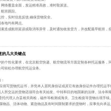
，网络覆盖全面，发运精准高效，准时取派送。
，航班跟踪。
监控，实时信息反馈,确保货物安全。
国各地均有网点。
因素造成航班延误或取消等异常，及时通知收发货方，并改配最早航班，
意的几大关键点
户的个性化要求，在北京航空快递、航空物流等方面定制各种托运服务，同
公司轻松办理航空托运业务。
知：
时应填写货物托运书，并凭本人居民身份证或其它有效身份证件办理托运手
运人所交运的货物还须符合有关始发、中转和目的地国家的法律、法令和
或委托代理人办妥相关商检，磁件等检测或海关、卫生检疫等货物出境手续
易腐物品、活体动物、紧急物品及有时间限制要求的货物时，应事先向承运