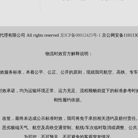
限公司 All rights reserved
京ICP备08012425号-1
京公网安备110113
物流时效官方解释说明：
效服务标准，本着公平、公正、公开的原则，现就我司航空、高铁、专车
时效承诺，均为运输环境正常、运力充足、流程顺畅前提下的标准参考时
刚性履约依据。
、改签，最终未达成公示标准时效，我司将免于承担相关违约及赔付责任
、恶劣极端天气、航空及高铁交通管制、航线
/
车次临时取消或调整、公共
为可控、不可预见、不可避免的客观突发情况。