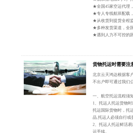
★全国45家空运代理
★专人专线航班配载
★从收货到提货全程
★多种发货渠道，全
★遇到人力不可控的
货物托运时需要注
北京云天鸿达根据客
不出户即可通过我们
一、航空托运流程须
1、托运人托运货物
托运国际货物时，托
品,托运人必须自行
2、托运人托运鲜活
运手续。